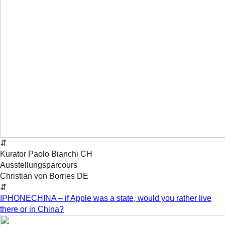
⇵
Kurator
Paolo
Bianchi
CH
Ausstellungsparcours
Christian von Borries
DE
⇵
IPHONECHINA – if Apple was a state, would you rather live
there or in China?