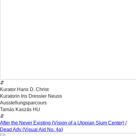
⇵
Kurator
Hans D.
Christ
Kuratorin
Iris
Dressler
Neuss
Ausstellungsparcours
Tamás Kaszás
HU
⇵
After the Never Existing (Vision of a Utopian Slum Center) /
Dead Adv (Visual Aid No. 4a)