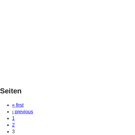
Seiten
« first
‹ previous
1
2
3