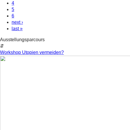
4
5
6
next ›
last »
Ausstellungsparcours
⇵
Workshop Utopien vermeiden?