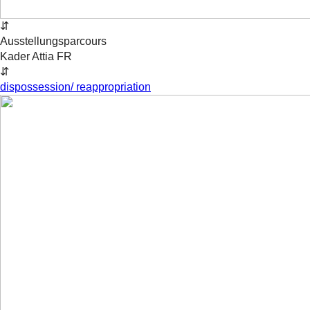
⇵
Ausstellungsparcours
Kader Attia
FR
⇵
dispossession/ reappropriation