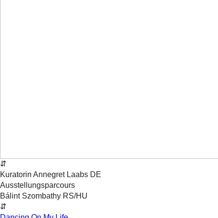
⇵
Kuratorin
Annegret
Laabs
DE
Ausstellungsparcours
Bálint Szombathy
RS/HU
⇵
Dancing On My Life